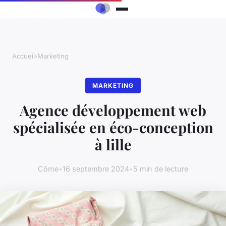
Accueil
›
Marketing
MARKETING
Agence développement web
spécialisée en éco-conception
à lille
Côme
•
16 septembre 2024
•
5 min de lecture