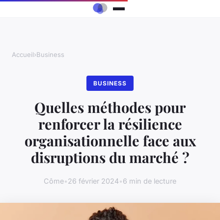
Accueil
›
Business
BUSINESS
Quelles méthodes pour
renforcer la résilience
organisationnelle face aux
disruptions du marché ?
Côme
•
26 février 2024
•
6 min de lecture