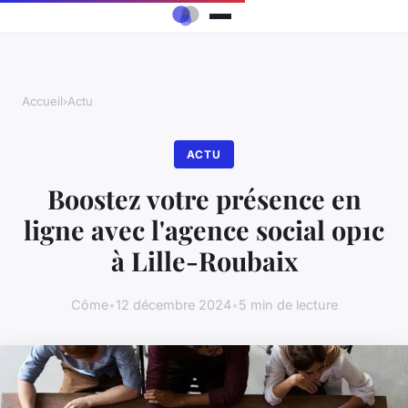
Accueil
›
Actu
ACTU
Boostez votre présence en
ligne avec l'agence social op1c
à Lille-Roubaix
Côme
•
12 décembre 2024
•
5 min de lecture