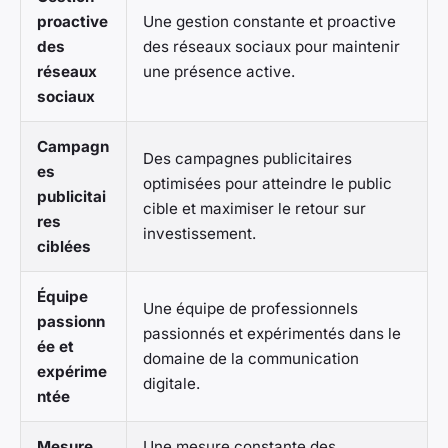
proactive
Une gestion constante et proactive
des
des réseaux sociaux pour maintenir
réseaux
une présence active.
sociaux
Campagn
Des campagnes publicitaires
es
optimisées pour atteindre le public
publicitai
cible et maximiser le retour sur
res
investissement.
ciblées
Équipe
Une équipe de professionnels
passionn
passionnés et expérimentés dans le
ée et
domaine de la communication
expérime
digitale.
ntée
Mesure
Une mesure constante des