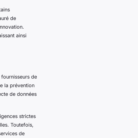
tains
auré de
innovation.
issant ainsi
 fournisseurs de
e la prévention
llecte de données
gences strictes
les. Toutefois,
services de