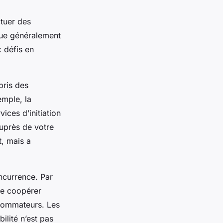
ctuer des
ique généralement
x défis en
 pris des
emple, la
ices d’initiation
auprès de votre
, mais a
oncurrence. Par
de coopérer
nsommateurs. Les
ilité n’est pas