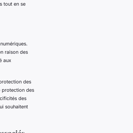
s tout en se
s numériques.
en raison des
té aux
protection des
 protection des
ificités des
ui souhaitent
associés