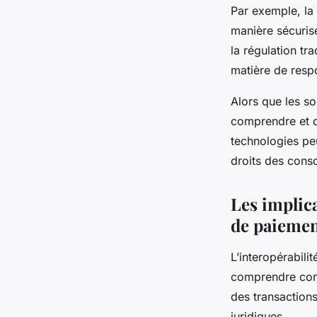
Par exemple, la 
manière sécurisé
la régulation t
matière de resp
Alors que les so
comprendre et d
technologies peu
droits des conso
Les implica
de paieme
L’interopérabil
comprendre comm
des transaction
juridiques.