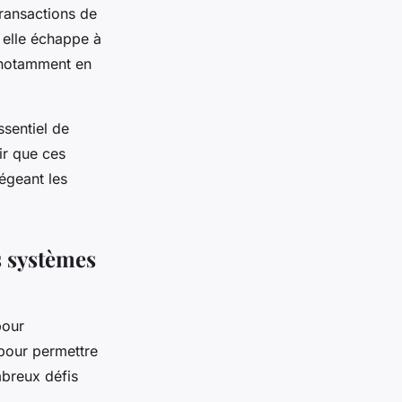
transactions de
 elle échappe à
, notamment en
ssentiel de
ir que ces
tégeant les
s systèmes
pour
pour permettre
breux défis