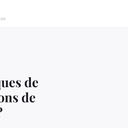
ces
ques de
ons de
?