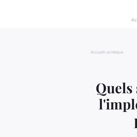
Ac
Accueil
›
Juridique
Quels 
l'imp