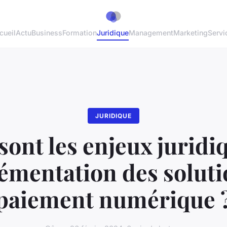
cueil
Actu
Business
Formation
Juridique
Management
Marketing
Servi
JURIDIQUE
sont les enjeux juridi
lémentation des soluti
paiement numérique 