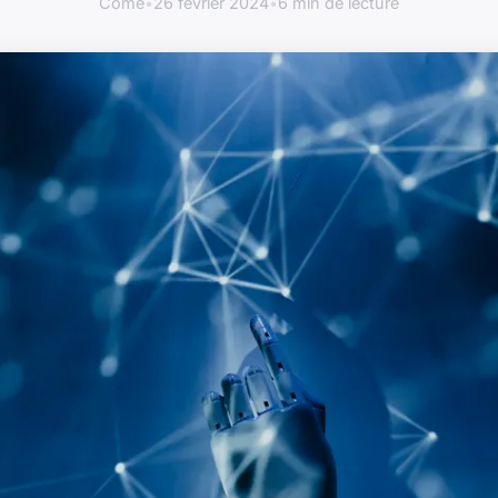
Côme
•
26 février 2024
•
6 min de lecture