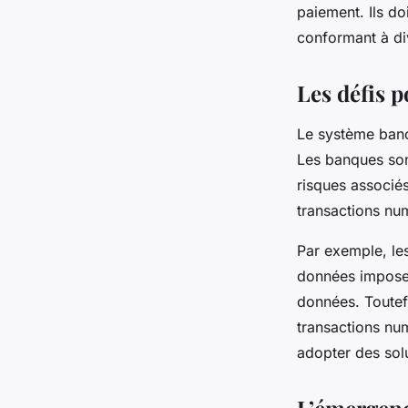
paiement. Ils do
conformant à di
Les défis p
Le système banca
Les banques son
risques associés
transactions nu
Par exemple, les
données imposen
données. Toutefo
transactions num
adopter des sol
L’émergence