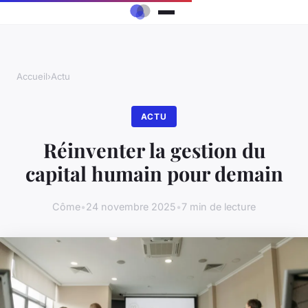
Accueil
›
Actu
ACTU
Réinventer la gestion du
capital humain pour demain
Côme
•
24 novembre 2025
•
7 min de lecture