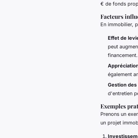
€ de fonds propr
Facteurs infl
En immobilier, p
Effet de levi
peut augmente
financement.
Appréciatio
également amé
Gestion des
d'entretien p
Exemples prat
Prenons un exemp
un projet immobil
Investisseme