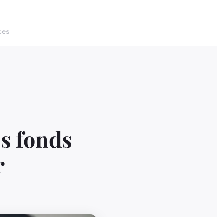
ces
s fonds
r